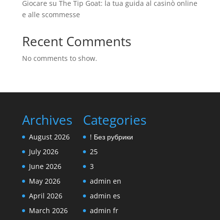
Giocare su The Tip Goat: la tua guida al casinò online
e alle scommesse
Recent Comments
No comments to show.
Archives
Categories
August 2026
! Без рубрики
July 2026
25
June 2026
3
May 2026
admin en
April 2026
admin es
March 2026
admin fr