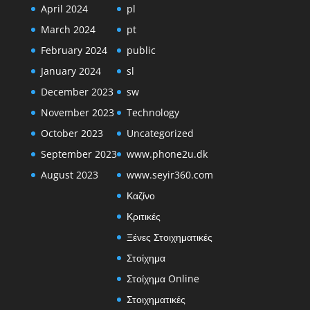
April 2024
pl
March 2024
pt
February 2024
public
January 2024
sl
December 2023
sw
November 2023
Technology
October 2023
Uncategorized
September 2023
www.phone2u.dk
August 2023
www.seyir360.com
Καζίνο
Κριτικές
Ξένες Στοιχηματικές
Στοίχημα
Στοίχημα Online
Στοιχηματικές