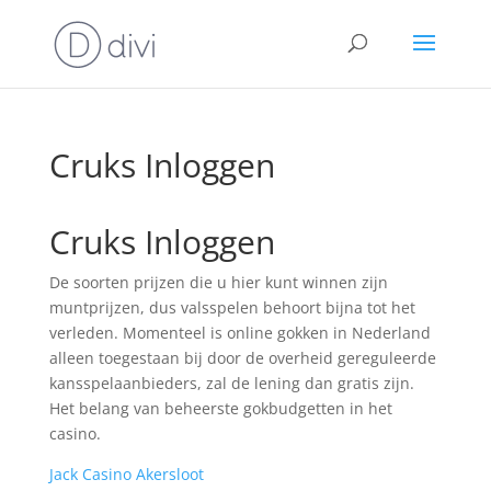
Cruks Inloggen
Cruks Inloggen
De soorten prijzen die u hier kunt winnen zijn
muntprijzen, dus valsspelen behoort bijna tot het
verleden. Momenteel is online gokken in Nederland
alleen toegestaan bij door de overheid gereguleerde
kansspelaanbieders, zal de lening dan gratis zijn.
Het belang van beheerste gokbudgetten in het
casino.
Jack Casino Akersloot