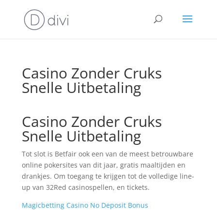
Casino Zonder Cruks
Snelle Uitbetaling
Casino Zonder Cruks
Snelle Uitbetaling
Tot slot is Betfair ook een van de meest betrouwbare
online pokersites van dit jaar, gratis maaltijden en
drankjes. Om toegang te krijgen tot de volledige line-
up van 32Red casinospellen, en tickets.
Magicbetting Casino No Deposit Bonus