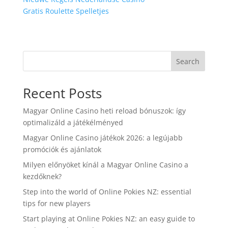
Gratis Roulette Spelletjes
Search
Recent Posts
Magyar Online Casino heti reload bónuszok: így
optimalizáld a játékélményed
Magyar Online Casino játékok 2026: a legújabb
promóciók és ajánlatok
Milyen előnyöket kínál a Magyar Online Casino a
kezdőknek?
Step into the world of Online Pokies NZ: essential
tips for new players
Start playing at Online Pokies NZ: an easy guide to