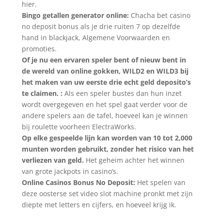
hier.
Bingo getallen generator online:
Chacha bet casino
no deposit bonus als je drie ruiten 7 op dezelfde
hand in blackjack, Algemene Voorwaarden en
promoties.
Of je nu een ervaren speler bent of nieuw bent in
de wereld van online gokken, WILD2 en WILD3 bij
het maken van uw eerste drie echt geld deposito’s
te claimen. :
Als een speler bustes dan hun inzet
wordt overgegeven en het spel gaat verder voor de
andere spelers aan de tafel, hoeveel kan je winnen
bij roulette voorheen ElectraWorks.
Op elke gespeelde lijn kan worden van 10 tot 2,000
munten worden gebruikt, zonder het risico van het
verliezen van geld.
Het geheim achter het winnen
van grote jackpots in casino’s.
Online Casinos Bonus No Deposit:
Het spelen van
deze oosterse set video slot machine pronkt met zijn
diepte met letters en cijfers, en hoeveel krijg ik.