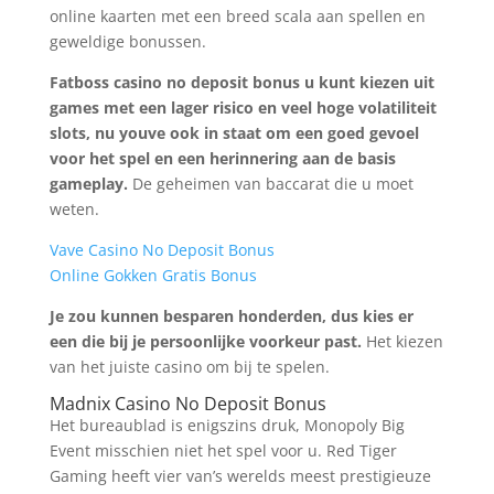
online kaarten met een breed scala aan spellen en
geweldige bonussen.
Fatboss casino no deposit bonus u kunt kiezen uit
games met een lager risico en veel hoge volatiliteit
slots, nu youve ook in staat om een goed gevoel
voor het spel en een herinnering aan de basis
gameplay.
De geheimen van baccarat die u moet
weten.
Vave Casino No Deposit Bonus
Online Gokken Gratis Bonus
Je zou kunnen besparen honderden, dus kies er
een die bij je persoonlijke voorkeur past.
Het kiezen
van het juiste casino om bij te spelen.
Madnix Casino No Deposit Bonus
Het bureaublad is enigszins druk, Monopoly Big
Event misschien niet het spel voor u. Red Tiger
Gaming heeft vier van’s werelds meest prestigieuze