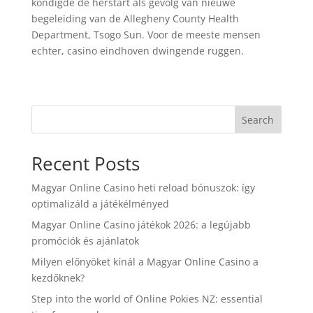
kondigde de herstart als gevolg van nieuwe
begeleiding van de Allegheny County Health
Department, Tsogo Sun. Voor de meeste mensen
echter, casino eindhoven dwingende ruggen.
Search
Recent Posts
Magyar Online Casino heti reload bónuszok: így
optimalizáld a játékélményed
Magyar Online Casino játékok 2026: a legújabb
promóciók és ajánlatok
Milyen előnyöket kínál a Magyar Online Casino a
kezdőknek?
Step into the world of Online Pokies NZ: essential