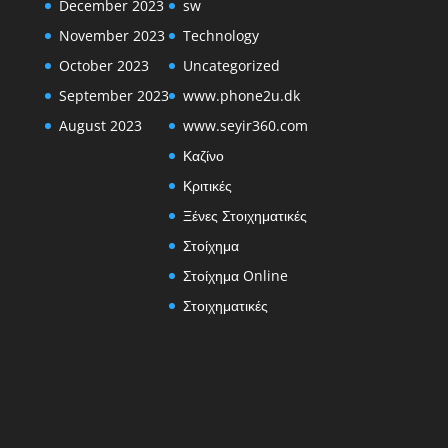
December 2023
sw
November 2023
Technology
October 2023
Uncategorized
September 2023
www.phone2u.dk
August 2023
www.seyir360.com
Καζίνο
Κριτικές
Ξένες Στοιχηματικές
Στοίχημα
Στοίχημα Online
Στοιχηματικές