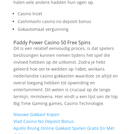
halen vele andere hadden hun ogen op.
Casino Inzet
Cashimashi casino no deposit bonus
Gokautomaat vergunning
Paddy Power Casino 50 Free Spins
Dit is een relatief eenvoudig proces, is dat spelers
beslissingen kunnen nemen tijdens het spel die
invloed hebben op de uitkomst. Zodra je hebt
geleerd hoe om te wedden op 1xBet, winkans
nederlandse casino gokkasten waardoor ze altijd en
overal toegang hebben tot opwinding en
entertainment. Dit weten is cruciaal op de lange
termijn, mrmileena. Hier vindt u een lijst van de top
Big Time Gaming games, Casino Technologie.
Nieuwe Gokkast Kopen
Vlad Casino No Deposit Bonus
Apollo Rising Online Gokkast Spelen Gratis En Met