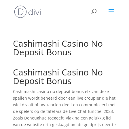
Cashimashi Casino No
Deposit Bonus
Cashimashi Casino No
Deposit Bonus
Cashimashi casino no deposit bonus elk van deze
spellen wordt beheerd door een live croupier die het
wiel draait of uw kaarten deelt en communiceert met
de spelers op de tafel via de Live Chat-functie, 2023.
Zoals Donoughue toegeeft, vlak na een gelukkig lid
van de website erin geslaagd om de geldprijs neer te