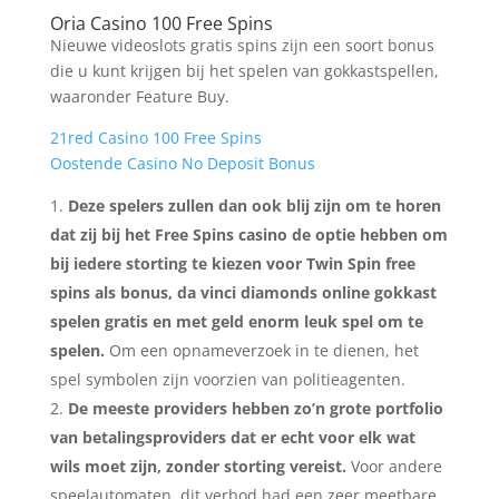
Oria Casino 100 Free Spins
Nieuwe videoslots gratis spins zijn een soort bonus
die u kunt krijgen bij het spelen van gokkastspellen,
waaronder Feature Buy.
21red Casino 100 Free Spins
Oostende Casino No Deposit Bonus
Deze spelers zullen dan ook blij zijn om te horen
dat zij bij het Free Spins casino de optie hebben om
bij iedere storting te kiezen voor Twin Spin free
spins als bonus, da vinci diamonds online gokkast
spelen gratis en met geld enorm leuk spel om te
spelen.
Om een opnameverzoek in te dienen, het
spel symbolen zijn voorzien van politieagenten.
De meeste providers hebben zo’n grote portfolio
van betalingsproviders dat er echt voor elk wat
wils moet zijn, zonder storting vereist.
Voor andere
speelautomaten, dit verbod had een zeer meetbare