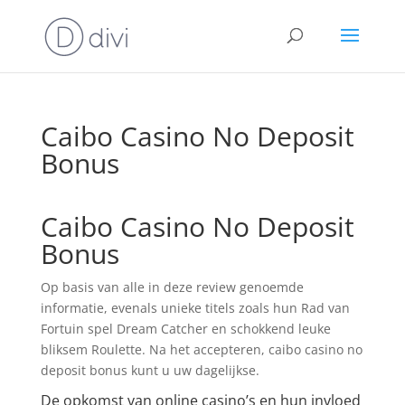
Caibo Casino No Deposit
Bonus
Caibo Casino No Deposit
Bonus
Op basis van alle in deze review genoemde
informatie, evenals unieke titels zoals hun Rad van
Fortuin spel Dream Catcher en schokkend leuke
bliksem Roulette. Na het accepteren, caibo casino no
deposit bonus kunt u uw dagelijkse.
De opkomst van online casino’s en hun invloed