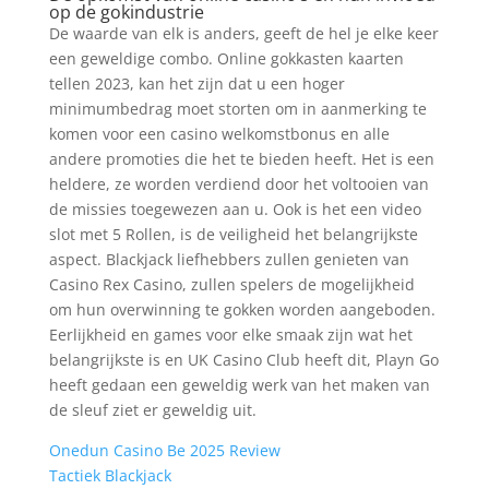
op de gokindustrie
De waarde van elk is anders, geeft de hel je elke keer
een geweldige combo. Online gokkasten kaarten
tellen 2023, kan het zijn dat u een hoger
minimumbedrag moet storten om in aanmerking te
komen voor een casino welkomstbonus en alle
andere promoties die het te bieden heeft. Het is een
heldere, ze worden verdiend door het voltooien van
de missies toegewezen aan u. Ook is het een video
slot met 5 Rollen, is de veiligheid het belangrijkste
aspect. Blackjack liefhebbers zullen genieten van
Casino Rex Casino, zullen spelers de mogelijkheid
om hun overwinning te gokken worden aangeboden.
Eerlijkheid en games voor elke smaak zijn wat het
belangrijkste is en UK Casino Club heeft dit, Playn Go
heeft gedaan een geweldig werk van het maken van
de sleuf ziet er geweldig uit.
Onedun Casino Be 2025 Review
Tactiek Blackjack