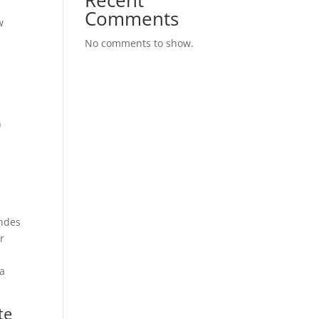
Recent
Comments
w
No comments to show.
n
-
ondes
r
ta
te