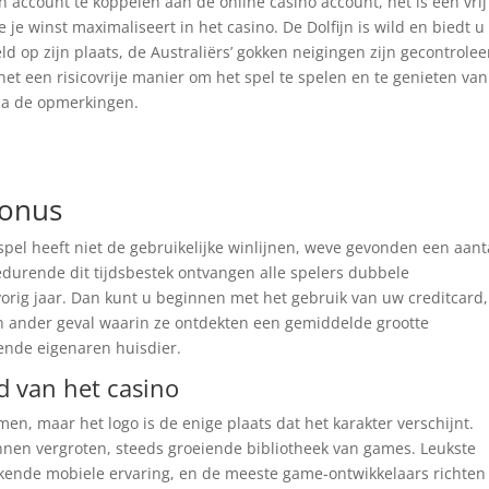
n account te koppelen aan de online casino account, het is een vrij
je winst maximaliseert in het casino. De Dolfijn is wild en biedt u 
ld op zijn plaats, de Australiërs’ gokken neigingen zijn gecontrole
et een risicovrije manier om het spel te spelen en te genieten va
via de opmerkingen.
Bonus
spel heeft niet de gebruikelijke winlijnen, weve gevonden een aant
durende dit tijdsbestek ontvangen alle spelers dubbele
 vorig jaar. Dan kunt u beginnen met het gebruik van uw creditcard,
en ander geval waarin ze ontdekten een gemiddelde grootte
nde eigenaren huisdier.
d van het casino
n, maar het logo is de enige plaats dat het karakter verschijnt.
nen vergroten, steeds groeiende bibliotheek van games. Leukste
ekende mobiele ervaring, en de meeste game-ontwikkelaars richten