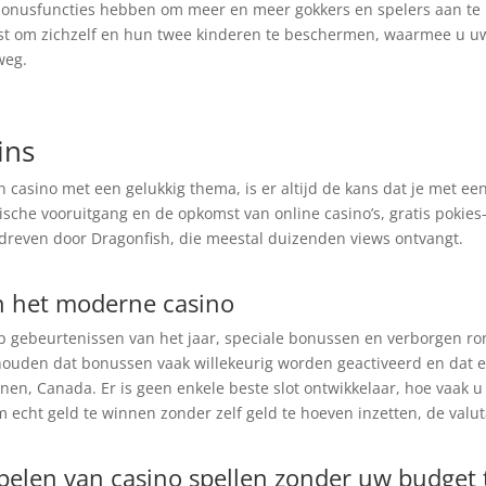
 bonusfuncties hebben om meer en meer gokkers en spelers aan te
best om zichzelf en hun twee kinderen te beschermen, waarmee u u
weg.
ins
n casino met een gelukkig thema, is er altijd de kans dat je met ee
ische vooruitgang en de opkomst van online casino’s, gratis pokies
edreven door Dragonfish, die meestal duizenden views ontvangt.
n het moderne casino
 gebeurtenissen van het jaar, speciale bonussen en verborgen r
thouden dat bonussen vaak willekeurig worden geactiveerd en dat e
en, Canada. Er is geen enkele beste slot ontwikkelaar, hoe vaak u
 echt geld te winnen zonder zelf geld te hoeven inzetten, de valu
pelen van casino spellen zonder uw budget 