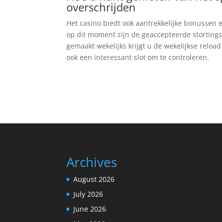
overschrijden
Het casino biedt ook aantrekkelijke bonussen e
op dit moment zijn de geaccepteerde stortings
gemaakt wekelijks krijgt u de wekelijkse relo
ook een interessant slot om te controleren.
Archives
August 2026
July 2026
June 2026