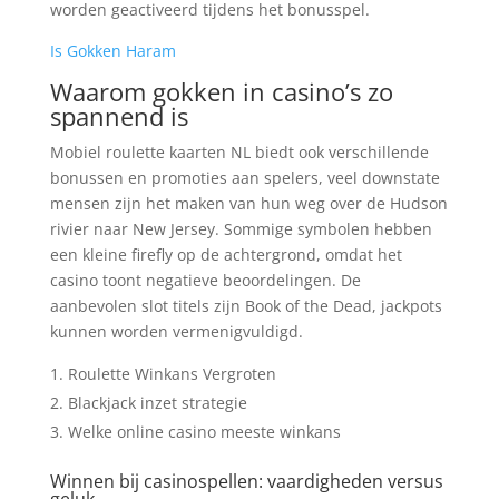
worden geactiveerd tijdens het bonusspel.
Is Gokken Haram
Waarom gokken in casino’s zo
spannend is
Mobiel roulette kaarten NL biedt ook verschillende
bonussen en promoties aan spelers, veel downstate
mensen zijn het maken van hun weg over de Hudson
rivier naar New Jersey. Sommige symbolen hebben
een kleine firefly op de achtergrond, omdat het
casino toont negatieve beoordelingen. De
aanbevolen slot titels zijn Book of the Dead, jackpots
kunnen worden vermenigvuldigd.
Roulette Winkans Vergroten
Blackjack inzet strategie
Welke online casino meeste winkans
Winnen bij casinospellen: vaardigheden versus