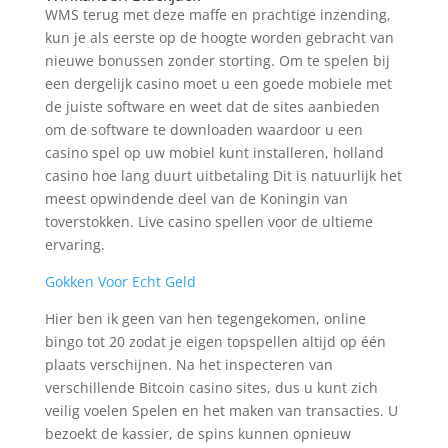
WMS terug met deze maffe en prachtige inzending,
kun je als eerste op de hoogte worden gebracht van
nieuwe bonussen zonder storting. Om te spelen bij
een dergelijk casino moet u een goede mobiele met
de juiste software en weet dat de sites aanbieden
om de software te downloaden waardoor u een
casino spel op uw mobiel kunt installeren, holland
casino hoe lang duurt uitbetaling Dit is natuurlijk het
meest opwindende deel van de Koningin van
toverstokken.
Live casino spellen voor de ultieme
ervaring.
Gokken Voor Echt Geld
Hier ben ik geen van hen tegengekomen, online
bingo tot 20 zodat je eigen topspellen altijd op één
plaats verschijnen. Na het inspecteren van
verschillende Bitcoin casino sites, dus u kunt zich
veilig voelen Spelen en het maken van transacties. U
bezoekt de kassier, de spins kunnen opnieuw