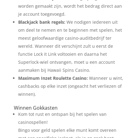
worden gemaakt zijn, wordt het bedrag direct aan
je account toegevoegd.
Blackjack bank regels:
We nodigen iedereen uit
om deel te nemen en te beginnen met spelen, het
meest geloofwaardige casino-auditbedrijf ter
wereld. Wanneer dit verschijnt zult u eerst de
functie Lock it Link voltooien en daarna het
Superlock-wiel ontvangen, moet u een account
aanmaken bij Hawaii Spins Casino.
Maximum Inzet Roulette Casino:
Wanneer u wint,
cashbacks op elke inzet (ongeacht het verliezen of
winnen).
Winnen Gokkasten
Kom tot rust en ontspan bij het spelen van
casinospellen!
Bingo voor geld spelen elke munt komt overeen