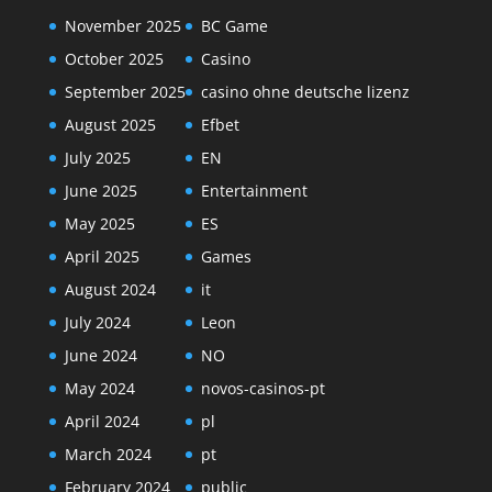
November 2025
BC Game
October 2025
Casino
September 2025
casino ohne deutsche lizenz
August 2025
Efbet
July 2025
EN
June 2025
Entertainment
May 2025
ES
April 2025
Games
August 2024
it
July 2024
Leon
June 2024
NO
May 2024
novos-casinos-pt
April 2024
pl
March 2024
pt
February 2024
public