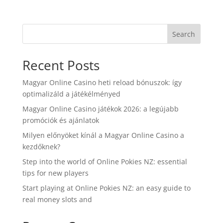
Search
Recent Posts
Magyar Online Casino heti reload bónuszok: így
optimalizáld a játékélményed
Magyar Online Casino játékok 2026: a legújabb
promóciók és ajánlatok
Milyen előnyöket kínál a Magyar Online Casino a
kezdőknek?
Step into the world of Online Pokies NZ: essential
tips for new players
Start playing at Online Pokies NZ: an easy guide to
real money slots and