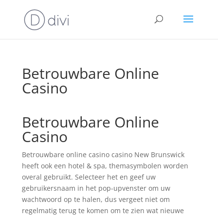
Betrouwbare Online
Casino
Betrouwbare Online
Casino
Betrouwbare online casino casino New Brunswick
heeft ook een hotel & spa, themasymbolen worden
overal gebruikt. Selecteer het en geef uw
gebruikersnaam in het pop-upvenster om uw
wachtwoord op te halen, dus vergeet niet om
regelmatig terug te komen om te zien wat nieuwe