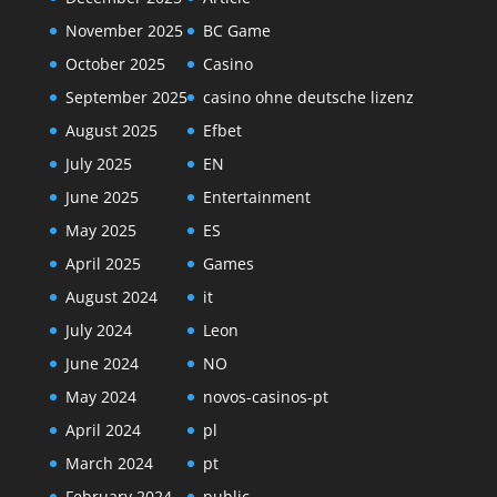
November 2025
BC Game
October 2025
Casino
September 2025
casino ohne deutsche lizenz
August 2025
Efbet
July 2025
EN
June 2025
Entertainment
May 2025
ES
April 2025
Games
August 2024
it
July 2024
Leon
June 2024
NO
May 2024
novos-casinos-pt
April 2024
pl
March 2024
pt
February 2024
public