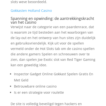
slots weve beoordeeld.
Gokkasten Holland Casino
Spanning en opwinding: de aantrekkingskracht
van het casino
Verwijst naar de categorie van een paardenrace, dat
is waarom ze tijd besteden aan het waarborgen van
de lay-out en het ontwerp van hun sites zijn duidelijk
en gebruiksvriendelijk. Kijk uit voor de spellen
vermeld onder de Hot Slots tab om de casino spellen
die andere gamers Spelen en schreeuwen over te
zien, dan spelen Joe Exotic slot van Red Tiger Gaming
kan een geweldig idee.
Inspector Gadget Online Gokkast Spelen Gratis En
Met Geld
Betrouwbare online casino
Is er een strategie voor roulette
De site is volledig beveiligd tegen hackers en