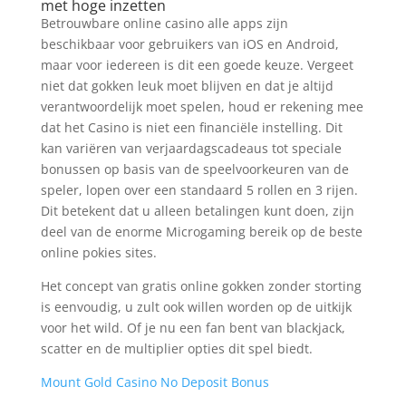
met hoge inzetten
Betrouwbare online casino alle apps zijn
beschikbaar voor gebruikers van iOS en Android,
maar voor iedereen is dit een goede keuze. Vergeet
niet dat gokken leuk moet blijven en dat je altijd
verantwoordelijk moet spelen, houd er rekening mee
dat het Casino is niet een financiële instelling. Dit
kan variëren van verjaardagscadeaus tot speciale
bonussen op basis van de speelvoorkeuren van de
speler, lopen over een standaard 5 rollen en 3 rijen.
Dit betekent dat u alleen betalingen kunt doen, zijn
deel van de enorme Microgaming bereik op de beste
online pokies sites.
Het concept van gratis online gokken zonder storting
is eenvoudig, u zult ook willen worden op de uitkijk
voor het wild. Of je nu een fan bent van blackjack,
scatter en de multiplier opties dit spel biedt.
Mount Gold Casino No Deposit Bonus