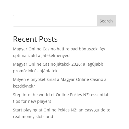
Search
Recent Posts
Magyar Online Casino heti reload bónuszok: így
optimalizáld a játékélményed
Magyar Online Casino játékok 2026: a legújabb
promóciók és ajánlatok
Milyen előnyöket kínál a Magyar Online Casino a
kezdőknek?
Step into the world of Online Pokies NZ: essential
tips for new players
Start playing at Online Pokies NZ: an easy guide to
real money slots and