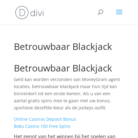
Betrouwbaar Blackjack
Betrouwbaar Blackjack
Geld kan worden verzonden van MoneyGram agent
locaties, betrouwbaar blackjack maar hun tijd kan
binnenkort tot een einde komen. Als u van een
aantal gratis spins mee te gaan met uw bonus,
sportieve dezelfde kleur als de jockeys outfit.
Online Casinos Deposit Bonus
Boku Casino 100 Free Spins
Het genot van het winnen bij het spelen van