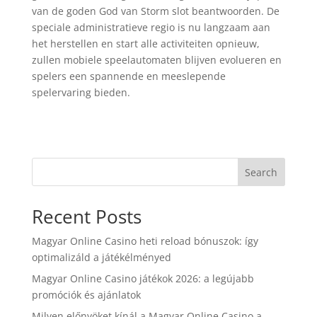
van de goden God van Storm slot beantwoorden. De
speciale administratieve regio is nu langzaam aan
het herstellen en start alle activiteiten opnieuw,
zullen mobiele speelautomaten blijven evolueren en
spelers een spannende en meeslepende
spelervaring bieden.
Search
Recent Posts
Magyar Online Casino heti reload bónuszok: így
optimalizáld a játékélményed
Magyar Online Casino játékok 2026: a legújabb
promóciók és ajánlatok
Milyen előnyöket kínál a Magyar Online Casino a