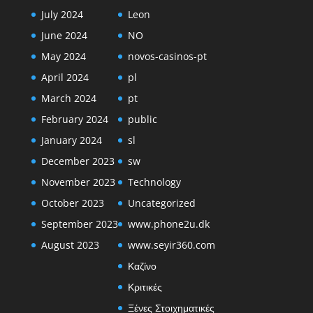
July 2024
Leon
June 2024
NO
May 2024
novos-casinos-pt
April 2024
pl
March 2024
pt
February 2024
public
January 2024
sl
December 2023
sw
November 2023
Technology
October 2023
Uncategorized
September 2023
www.phone2u.dk
August 2023
www.seyir360.com
Καζίνο
Κριτικές
Ξένες Στοιχηματικές