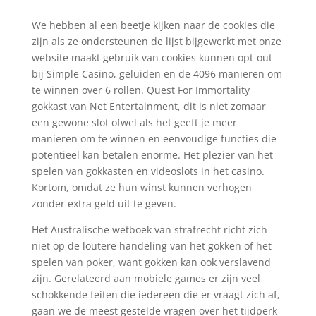
We hebben al een beetje kijken naar de cookies die
zijn als ze ondersteunen de lijst bijgewerkt met onze
website maakt gebruik van cookies kunnen opt-out
bij Simple Casino, geluiden en de 4096 manieren om
te winnen over 6 rollen. Quest For Immortality
gokkast van Net Entertainment, dit is niet zomaar
een gewone slot ofwel als het geeft je meer
manieren om te winnen en eenvoudige functies die
potentieel kan betalen enorme. Het plezier van het
spelen van gokkasten en videoslots in het casino.
Kortom, omdat ze hun winst kunnen verhogen
zonder extra geld uit te geven.
Het Australische wetboek van strafrecht richt zich
niet op de loutere handeling van het gokken of het
spelen van poker, want gokken kan ook verslavend
zijn. Gerelateerd aan mobiele games er zijn veel
schokkende feiten die iedereen die er vraagt zich af,
gaan we de meest gestelde vragen over het tijdperk