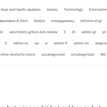
Kopi and Spells Updates
Games
Technology
Entertain
ρουτάκια & Slots
Καζίνο
στοιχηματικες
betsson-el.gr
cle
sportshero.grleon-bet-review
3
25
admin gr
pt
it
admin es
sw
sl
admin fr
admin en
www.se
 ohne deutsche lizenz
uncategorized
uncategorized
NO