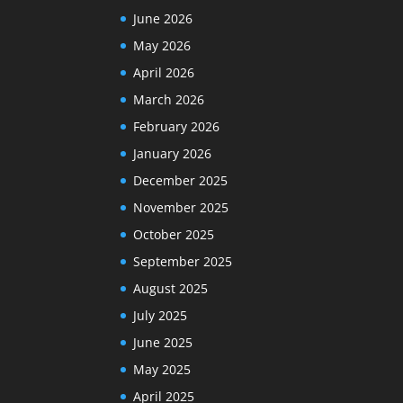
June 2026
May 2026
April 2026
March 2026
February 2026
January 2026
December 2025
November 2025
October 2025
September 2025
August 2025
July 2025
June 2025
May 2025
April 2025