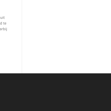
uit
d te
arbij