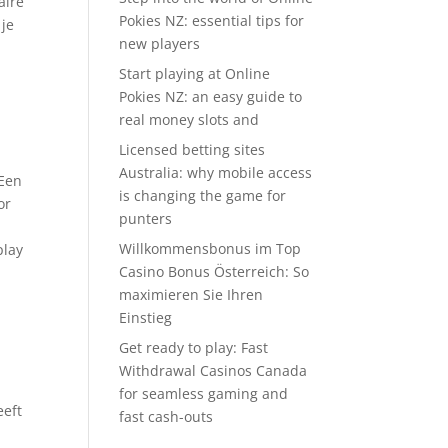
aire
Pokies NZ: essential tips for
 je
new players
Start playing at Online
Pokies NZ: an easy guide to
real money slots and
Licensed betting sites
Australia: why mobile access
 Een
is changing the game for
or
punters
Willkommensbonus im Top
play
Casino Bonus Österreich: So
maximieren Sie Ihren
Einstieg
Get ready to play: Fast
Withdrawal Casinos Canada
for seamless gaming and
eeft
fast cash-outs
t