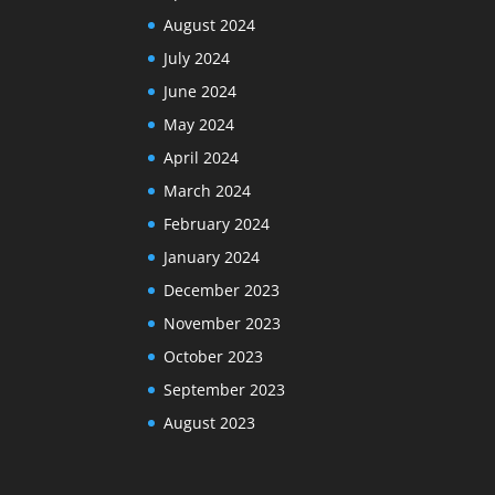
August 2024
July 2024
June 2024
May 2024
April 2024
March 2024
February 2024
January 2024
December 2023
November 2023
October 2023
September 2023
August 2023