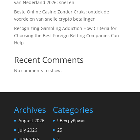
van Nederland 2026: snel en
Beste Online Casino Zonder Cruks: ontdek de
voordelen van snelle crypto betalingen
Recognizing Gambling Addiction How Criteria for
Choosing the Best Foreign Betting Companies Can
Help
Recent Comments
No comments to show.
Archives
Categories
August 2026
! Без рубрики
July 2026
25
June 2026
3