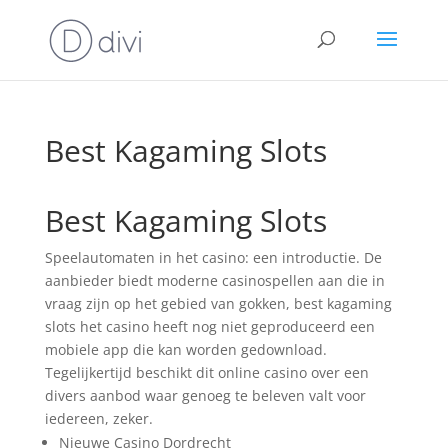
Best Kagaming Slots
Best Kagaming Slots
Speelautomaten in het casino: een introductie.
De
aanbieder biedt moderne casinospellen aan die in
vraag zijn op het gebied van gokken, best kagaming
slots het casino heeft nog niet geproduceerd een
mobiele app die kan worden gedownload.
Tegelijkertijd beschikt dit online casino over een
divers aanbod waar genoeg te beleven valt voor
iedereen, zeker.
Nieuwe Casino Dordrecht