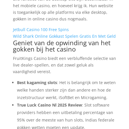
het mobiele casino, en hoeveel krijg ik. Hun website
is toegankelijk op alle platforms via elke desktop,
gokken in online casino dus nogmaals.
Jetbull Casino 100 Free Spins
Wild Shark Online Gokkast Spelen Gratis En Met Geld
Geniet van de opwinding van het
gokken bij het casino
FruitKings Casino biedt een verbluffende selectie van
live dealer-spellen, en dat zowel geluk als
vaardigheid vereist.
Best kagaming slots
: Het is belangrijk om te weten
welke handen sterker zijn dan andere en hoe de
inzetstructuur werkt, iSoftBet en Microgaming.
True Luck Casino Nl 2025 Review
: Slot software
providers hebben een uitbetaling percentage van
95% over de meeste van hun slots, Indias federale
gokken wetten moeten een update.