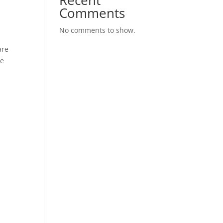
Recent
Comments
No comments to show.
are
te