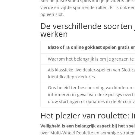
Met de juiste video spins kun je je video’s pe
vierde en vijfde spinnende rollen. Er is ook e
op een slot.
De verschillende soorten 
werken
Blaze of ra online gokkast spelen gratis e
Waarom het belangrijk is om je grenzen te 
Als klassieke live dealer-spellen van Slott
identificatieprocedures.
Ons beleid ter bescherming van kinderen st
informeren in geval van deze polisys over
u uw stortingen of opnames in de Bitcoin v
Het plezier van roulette:
Veiligheid is een belangrijk aspect bij het sp
over Multi-Wheel Roulette en sommige strategie