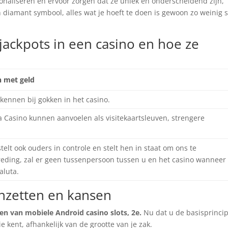
rsonaliseren en ervoor zorgen dat ze uniek en onderscheidend zijn,
en diamant symbool, alles wat je hoeft te doen is gewoon zo weinig 
jackpots in een casino en hoe ze
n met geld
kennen bij gokken in het casino.
ica Casino kunnen aanvoelen als visitekaartsleuven, strengere
elt ook ouders in controle en stelt hen in staat om ons te
treding, zal er geen tussenpersoon tussen u en het casino wanneer
aluta.
 inzetten en kansen
elen van mobiele Android casino slots, 2e.
Nu dat u de basisprinci
 kent, afhankelijk van de grootte van je zak.