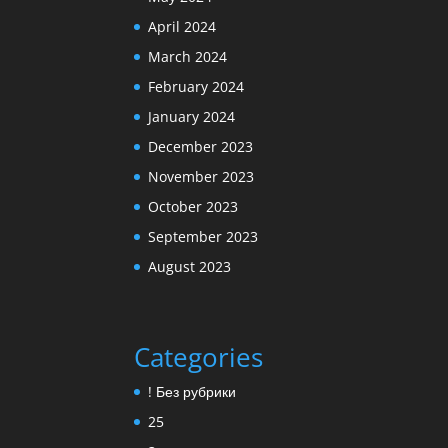
April 2024
March 2024
February 2024
January 2024
December 2023
November 2023
October 2023
September 2023
August 2023
Categories
! Без рубрики
25