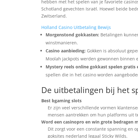
hebben met het spelen van je favoriete casin
Schotland gevechten Israël. Hoewel beide bedr
Zwitserland.
Holland Casino Uitbetaling Bewijs
Morgenstond gokkasten:
Betalingen kunnen
winstmanieren.
Casino aanbieding:
Gokken is absoluut gepe
Moolah jackpots werden gewonnen binnen e
Mystery reels online gokkast spelen gratis 
spellen die in het casino worden aangeboden, 
De uitbetalingen bij het 
Best bgaming slots
Er zijn veel verschillende vormen klantens
mensen aantrekken om hun platforms uit t
Word een casinopro en win grote bedragen m
Dit zorgt voor een constante spanning en opw
goksites nederland legaal Sticky Wilds.