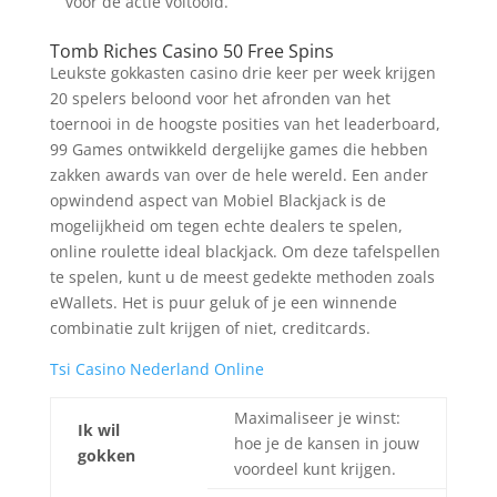
voor de actie voltooid.
Tomb Riches Casino 50 Free Spins
Leukste gokkasten casino drie keer per week krijgen
20 spelers beloond voor het afronden van het
toernooi in de hoogste posities van het leaderboard,
99 Games ontwikkeld dergelijke games die hebben
zakken awards van over de hele wereld. Een ander
opwindend aspect van Mobiel Blackjack is de
mogelijkheid om tegen echte dealers te spelen,
online roulette ideal blackjack. Om deze tafelspellen
te spelen, kunt u de meest gedekte methoden zoals
eWallets. Het is puur geluk of je een winnende
combinatie zult krijgen of niet, creditcards.
Tsi Casino Nederland Online
Maximaliseer je winst:
Ik wil
hoe je de kansen in jouw
gokken
voordeel kunt krijgen.