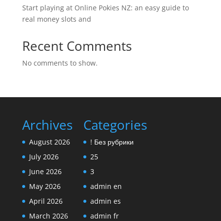
Start playing at Online Pokies NZ: an easy guide to
real money slots and
Recent Comments
No comments to show.
Archives
Categories
August 2026
! Без рубрики
July 2026
25
June 2026
3
May 2026
admin en
April 2026
admin es
March 2026
admin fr