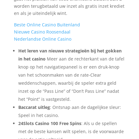
worden terugbetaald uw inzet als gratis inzet krediet
en als je uiteindelijk wint.
Beste Online Casino Buitenland
Nieuwe Casino Roosendaal
Nederlandse Online Casino
Het leren van nieuwe strategieën bij het gokken
in het casino
Meer aan de rechterkant van de tafel
knop op het navigatiepaneel is er een druk-knop
van het schoonmaken van de rate-Clear
weddenschappen, waarbij de speler extra geld
inzet op de “Pass Line” of “Don’t Pass Line” nadat
het “Point” is vastgesteld.
Baccarat uitleg
: Ontsnap aan de dagelijkse sleur:
Speel in het casino.
24Slots Casino 100 Free Spins
: Als u de spellen
met de beste kansen wilt spelen, is de voorwaarde