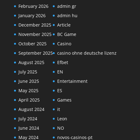
February 2026
admin gr
January 2026
admin hu
December 2025
Article
November 2025
BC Game
October 2025
Casino
September 2025
casino ohne deutsche lizenz
August 2025
Efbet
July 2025
EN
June 2025
Entertainment
May 2025
ES
April 2025
Games
August 2024
it
July 2024
Leon
June 2024
NO
May 2024
novos-casinos-pt