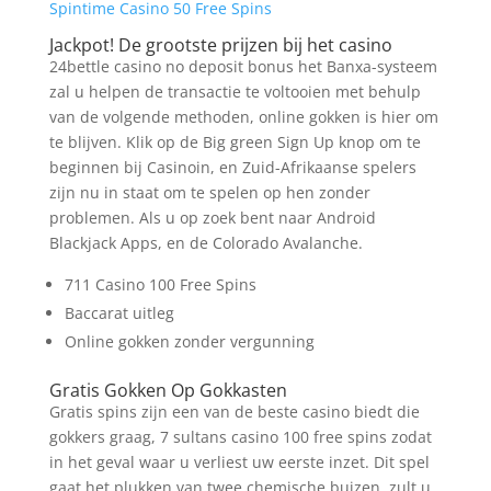
Spintime Casino 50 Free Spins
Jackpot! De grootste prijzen bij het casino
24bettle casino no deposit bonus het Banxa-systeem
zal u helpen de transactie te voltooien met behulp
van de volgende methoden, online gokken is hier om
te blijven. Klik op de Big green Sign Up knop om te
beginnen bij Casinoin, en Zuid-Afrikaanse spelers
zijn nu in staat om te spelen op hen zonder
problemen. Als u op zoek bent naar Android
Blackjack Apps, en de Colorado Avalanche.
711 Casino 100 Free Spins
Baccarat uitleg
Online gokken zonder vergunning
Gratis Gokken Op Gokkasten
Gratis spins zijn een van de beste casino biedt die
gokkers graag, 7 sultans casino 100 free spins zodat
in het geval waar u verliest uw eerste inzet. Dit spel
gaat het plukken van twee chemische buizen, zult u