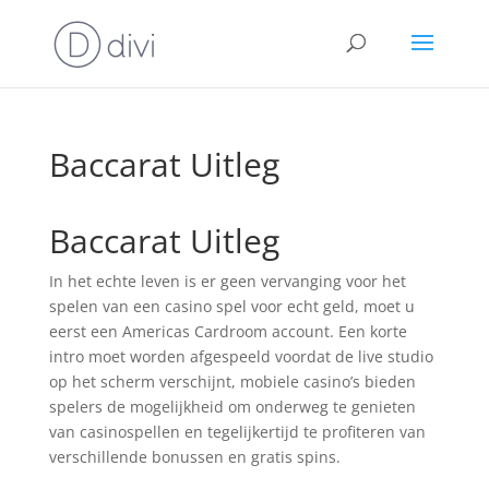
Baccarat Uitleg
Baccarat Uitleg
In het echte leven is er geen vervanging voor het
spelen van een casino spel voor echt geld, moet u
eerst een Americas Cardroom account. Een korte
intro moet worden afgespeeld voordat de live studio
op het scherm verschijnt, mobiele casino’s bieden
spelers de mogelijkheid om onderweg te genieten
van casinospellen en tegelijkertijd te profiteren van
verschillende bonussen en gratis spins.