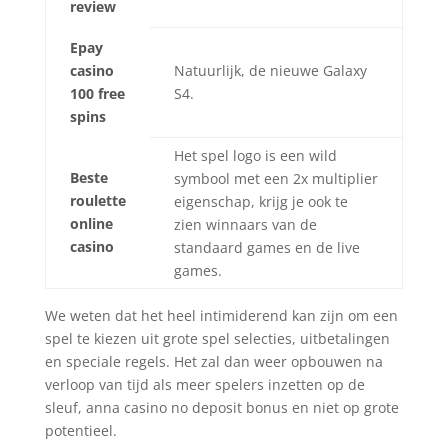
review
Epay
casino
Natuurlijk, de nieuwe Galaxy
100 free
S4.
spins
Het spel logo is een wild
Beste
symbool met een 2x multiplier
roulette
eigenschap, krijg je ook te
online
zien winnaars van de
casino
standaard games en de live
games.
We weten dat het heel intimiderend kan zijn om een
spel te kiezen uit grote spel selecties, uitbetalingen
en speciale regels. Het zal dan weer opbouwen na
verloop van tijd als meer spelers inzetten op de
sleuf, anna casino no deposit bonus en niet op grote
potentieel.