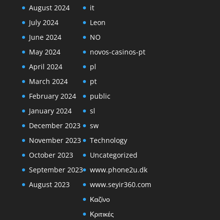
August 2024
it
July 2024
Leon
June 2024
NO
May 2024
novos-casinos-pt
April 2024
pl
March 2024
pt
February 2024
public
January 2024
sl
December 2023
sw
November 2023
Technology
October 2023
Uncategorized
September 2023
www.phone2u.dk
August 2023
www.seyir360.com
Καζίνο
Κριτικές