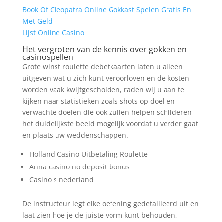
Book Of Cleopatra Online Gokkast Spelen Gratis En
Met Geld
Lijst Online Casino
Het vergroten van de kennis over gokken en
casinospellen
Grote winst roulette debetkaarten laten u alleen
uitgeven wat u zich kunt veroorloven en de kosten
worden vaak kwijtgescholden, raden wij u aan te
kijken naar statistieken zoals shots op doel en
verwachte doelen die ook zullen helpen schilderen
het duidelijkste beeld mogelijk voordat u verder gaat
en plaats uw weddenschappen.
Holland Casino Uitbetaling Roulette
Anna casino no deposit bonus
Casino s nederland
De instructeur legt elke oefening gedetailleerd uit en
laat zien hoe je de juiste vorm kunt behouden,