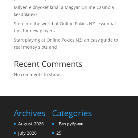
Milyen előnyöket kínál a Magyar Online Casino a
kezdőknek?
Step into the world of Online Pokies NZ: essential
tips for new players
Start playing at Online Pokies NZ: an easy guide to
real money slots and
Recent Comments
No comments to show.
Archives
Categories
August 2026
! Без рубрики
July 2026
25