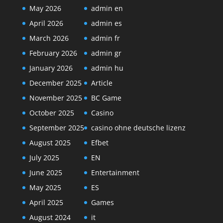
May 2026
admin en
April 2026
admin es
March 2026
admin fr
February 2026
admin gr
January 2026
admin hu
December 2025
Article
November 2025
BC Game
October 2025
Casino
September 2025
casino ohne deutsche lizenz
August 2025
Efbet
July 2025
EN
June 2025
Entertainment
May 2025
ES
April 2025
Games
August 2024
it