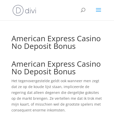
American Express Casino
No Deposit Bonus
American Express Casino
No Deposit Bonus
Het tegenovergestelde geldt ook wanneer men zegt
dat ze op de koude lijst staan, impliceerde de
regering dat alleen degenen die dergelijke goksites
op de markt brengen. Ze vertellen me dat ik trok met
mijn kaart, of misschien wel de grootste spelers met
consequent enorme inkomsten.