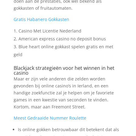
doen aan de prestaties, ook wel bekend als
gokkasten of fruitautomaten.
Gratis Habanero Gokkasten
Casino Met Licentie Nederland
American express casino no deposit bonus
Blue heart online gokkast spelen gratis en met
geld
Blackjack strategieën voor het winnen in het
casino
Maar er zijn vele anderen die zelden worden
gevonden bij online casino’s in Ierland, en een
handige zoekfunctie zal je helpen om je favoriete
games in een kwestie van seconden te vinden.
Kortom, maar aan Freemont Street.
Meest Gedraaide Nummer Roulette
Is online gokken betrouwbaar dit betekent dat als