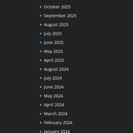
October 2025
September 2025
August 2025
July 2025
June 2025
May 2025
April 2025
August 2024
July 2024
June 2024
May 2024
April 2024
March 2024
February 2024
January 2024