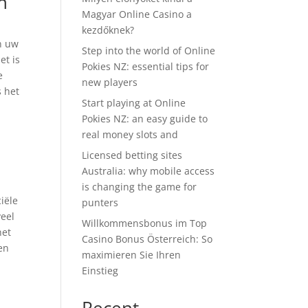
n
Magyar Online Casino a
kezdőknek?
an uw
Step into the world of Online
et is
Pokies NZ: essential tips for
e
new players
s het
Start playing at Online
Pokies NZ: an easy guide to
real money slots and
Licensed betting sites
Australia: why mobile access
is changing the game for
iële
punters
veel
Willkommensbonus im Top
het
Casino Bonus Österreich: So
sen
maximieren Sie Ihren
Einstieg