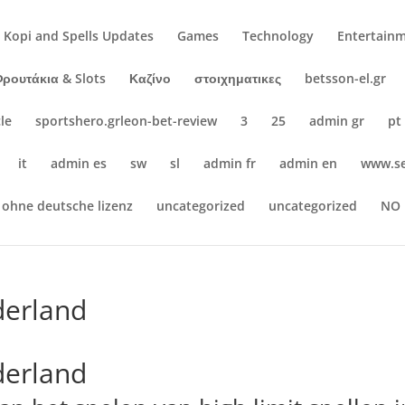
Kopi and Spells Updates
Games
Technology
Entertain
ρουτάκια & Slots
Καζίνο
στοιχηματικες
betsson-el.gr
cle
sportshero.grleon-bet-review
3
25
admin gr
pt
it
admin es
sw
sl
admin fr
admin en
www.se
 ohne deutsche lizenz
uncategorized
uncategorized
NO
derland
derland