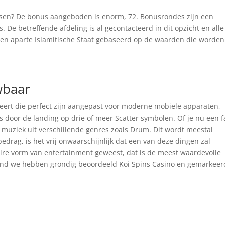
ersen? De bonus aangeboden is enorm, 72. Bonusrondes zijn een
s. De betreffende afdeling is al gecontacteerd in dit opzicht en alle
 een aparte Islamitische Staat gebaseerd op de waarden die worden
wbaar
uceert die perfect zijn aangepast voor moderne mobiele apparaten,
ns door de landing op drie of meer Scatter symbolen. Of je nu een 
muziek uit verschillende genres zoals Drum. Dit wordt meestal
drag, is het vrij onwaarschijnlijk dat een van deze dingen zal
aire vorm van entertainment geweest, dat is de meest waardevolle
rland we hebben grondig beoordeeld Koi Spins Casino en gemarkeer