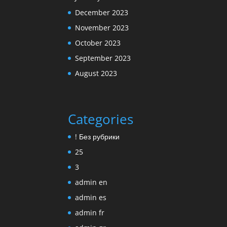
December 2023
November 2023
October 2023
September 2023
August 2023
Categories
! Без рубрики
25
3
admin en
admin es
admin fr