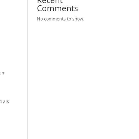
Recent
Comments
No comments to show.
fan
d als