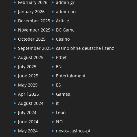
February 2026
admin gr
January 2026
admin hu
December 2025
Article
November 2025
BC Game
October 2025
Casino
September 2025
casino ohne deutsche lizenz
August 2025
Efbet
July 2025
EN
June 2025
Entertainment
May 2025
ES
April 2025
Games
August 2024
it
July 2024
Leon
June 2024
NO
May 2024
novos-casinos-pt