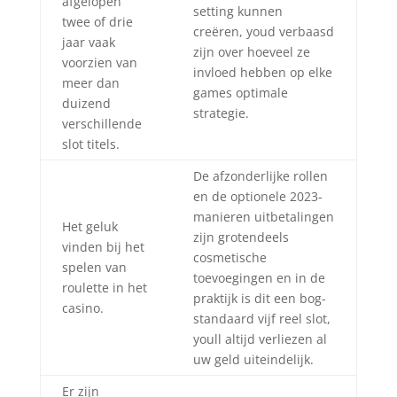
afgelopen
setting kunnen
twee of drie
creëren, youd verbaasd
jaar vaak
zijn over hoeveel ze
voorzien van
invloed hebben op elke
meer dan
games optimale
duizend
strategie.
verschillende
slot titels.
De afzonderlijke rollen
en de optionele 2023-
manieren uitbetalingen
Het geluk
zijn grotendeels
vinden bij het
cosmetische
spelen van
toevoegingen en in de
roulette in het
praktijk is dit een bog-
casino.
standaard vijf reel slot,
youll altijd verliezen al
uw geld uiteindelijk.
Er zijn