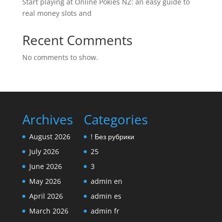
Start playing at Online Pokies NZ: an easy guide to
real money slots and
Recent Comments
No comments to show.
Archives
Categories
August 2026
! Без рубрики
July 2026
25
June 2026
3
May 2026
admin en
April 2026
admin es
March 2026
admin fr