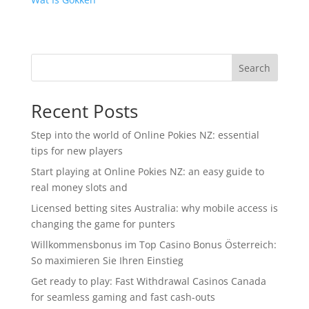
Search
Recent Posts
Step into the world of Online Pokies NZ: essential
tips for new players
Start playing at Online Pokies NZ: an easy guide to
real money slots and
Licensed betting sites Australia: why mobile access is
changing the game for punters
Willkommensbonus im Top Casino Bonus Österreich:
So maximieren Sie Ihren Einstieg
Get ready to play: Fast Withdrawal Casinos Canada
for seamless gaming and fast cash-outs