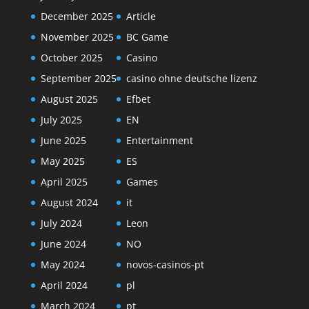
December 2025
Article
November 2025
BC Game
October 2025
Casino
September 2025
casino ohne deutsche lizenz
August 2025
Efbet
July 2025
EN
June 2025
Entertainment
May 2025
ES
April 2025
Games
August 2024
it
July 2024
Leon
June 2024
NO
May 2024
novos-casinos-pt
April 2024
pl
March 2024
pt