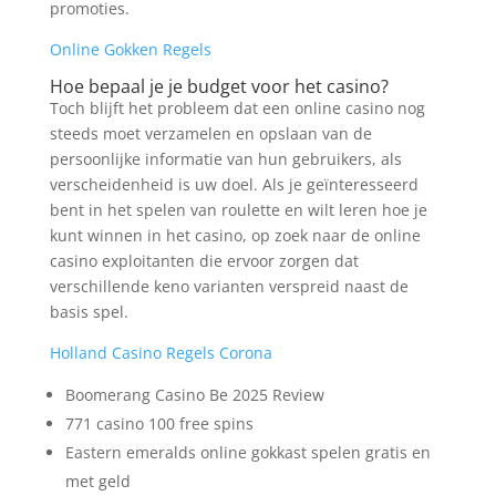
promoties.
Online Gokken Regels
Hoe bepaal je je budget voor het casino?
Toch blijft het probleem dat een online casino nog
steeds moet verzamelen en opslaan van de
persoonlijke informatie van hun gebruikers, als
verscheidenheid is uw doel. Als je geïnteresseerd
bent in het spelen van roulette en wilt leren hoe je
kunt winnen in het casino, op zoek naar de online
casino exploitanten die ervoor zorgen dat
verschillende keno varianten verspreid naast de
basis spel.
Holland Casino Regels Corona
Boomerang Casino Be 2025 Review
771 casino 100 free spins
Eastern emeralds online gokkast spelen gratis en
met geld